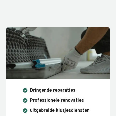
Doorgaan
naar
inhoud
Dringende reparaties
Professionele renovaties
uitgebreide klusjesdiensten